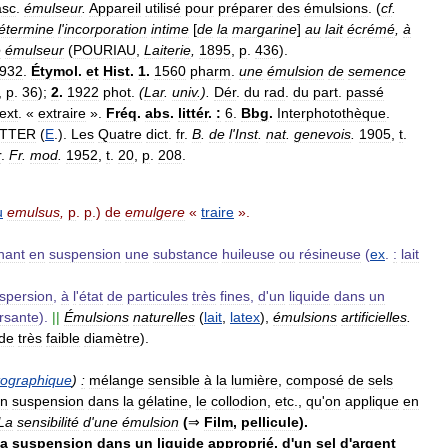
sc
.
émulseur
.
Appareil
utilisé
pour
préparer
des
émulsions
. (
cf
.
étermine
l
'
incorporation
intime
[
de
la
margarine
]
au
lait
écrémé
,
à
é
émulseur
(
POURIAU
,
Laiterie
,
1895
,
p
.
436
).
932
.
Étymol
.
et
Hist
.
1
.
1560
pharm
.
une
émulsion
de
semence
,
p
.
36
);
2
.
1922
phot
.
(
Lar
.
univ
.).
Dér
.
du
rad
.
du
part
.
passé
ext
. «
extraire
».
Fréq
.
abs
.
littér
.
:
6
.
Bbg
.
Interphotothèque
.
ITTER
(
E
.).
Les
Quatre
dict
.
fr
.
B
.
de
l
'
Inst
.
nat
.
genevois
.
1905
,
t
.
r
.
Fr
.
mod
.
1952
,
t
.
20
,
p
.
208
.
u
emulsus
,
p
.
p
.)
de
emulgere
«
traire
».
nant
en
suspension
une
substance
huileuse
ou
résineuse
(
ex
.
:
lait
ispersion
,
à
l
'
état
de
particules
très
fines
,
d
'
un
liquide
dans
un
rsante
).
||
Émulsions
naturelles
(
lait
,
latex
),
émulsions
artificielles
.
de
très
faible
diamètre
).
tographique
)
:
mélange
sensible
à
la
lumière
,
composé
de
sels
n
suspension
dans
la
gélatine
,
le
collodion
,
etc
.,
qu
'
on
applique
en
La
sensibilité
d
'
une
émulsion
(
⇒
Film
,
pellicule
).
la
suspension
dans
un
liquide
approprié
,
d
'
un
sel
d
'
argent