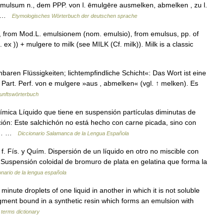
 ēmulsum n., dem PPP. von l. ēmulgēre ausmelken, abmelken , zu l.
ch …
Etymologisches Wörterbuch der deutschen sprache
, from Mod.L. emulsionem (nom. emulsio), from emulsus, pp. of
 ex )) + mulgere to milk (see MILK (Cf. milk)). Milk is a classic
ren Flüssigkeiten; lichtempfindliche Schicht«: Das Wort ist eine
 Part. Perf. von e mulgere »aus , abmelken« (vgl. ↑ melken). Es
unftswörterbuch
ímica Líquido que tiene en suspensión partículas diminutas de
ución: Este salchichón no está hecho con carne picada, sino con
 de… …
Diccionario Salamanca de la Lengua Española
f. Fís. y Quím. Dispersión de un líquido en otro no miscible con
. Suspensión coloidal de bromuro de plata en gelatina que forma la
onario de la lengua española
nute droplets of one liquid in another in which it is not soluble
pigment bound in a synthetic resin which forms an emulsion with
 terms dictionary