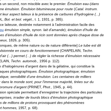
s
un
second
,
non
miscible
avec
le
premier
.
Émulsion
eau
-(
dans
ne
émulsion
.
Émulsion
bitumineuse
pour
route
(
Catal
.
instrum
.
t
leur
aspect
laiteux
à
la
présence
de
carbures
d
'
hydrogène
(...)
OL
,
Bot
.
et
biol
.
végét
.,
t
.
1
,
1931
,
p
.
385
).
ce
laiteuse
,
destinée
notamment
à
l
'
administration
facile
des
ou
émulsion
simple
,
synon
.
lait
d
'
amande
);
émulsion
d
'
huile
de
ées
d
'
émulsion
d
'
huile
de
ricin
sont
données
après
chaque
dose
de
ueux
,
1826
,
p
.
305
).
conques
,
de
même
nature
ou
de
nature
différente
]
Le
tube
est
dit
lsionnée
en
cours
de
fonctionnement
(
CHAPELAIN
,
Techn
.
d
'
air
(...)
permet
(...)
de
régler
la
richesse
d
'
émulsion
nécessaire
ELAIN
,
Techn
.
automob
.,
1956
p
.
112
).
x
d
'
halogénures
d
'
argent
dans
de
la
gélatine
,
qui
constitue
la
laques
photographiques
.
Émulsion
photographique
;
émulsion
tique
;
sensibilité
d
'
une
émulsion
.
Les
centaines
de
milliers
r
dans
le
monde
sont
,
pour
l
'
immense
majorité
,
tirées
sur
du
bromure
d
'
argent
(
PRINET
,
Phot
.,
1945
,
p
.
44
).
sion
spéciale
permettant
d
'
enregistrer
la
trajectoire
des
particules
reprises
,
irradier
de
lourds
blocs
d
'
émulsion
photographique
es
de
millions
de
protons
provoquant
des
phénomènes
et
hommes
,
1957
,
p
.
68
).