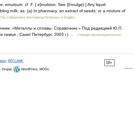
, emulsum: cf. F. [ e]mulsion. See {Emulge}.] Any liquid
ling milk; as: (a) In pharmacy, an extract of seeds, or a mixture of
The Collaborative International Dictionary of English
очник: «Металлы и сплавы. Справочник.» Под редакцией Ю.П.
 семья ; Санкт Петербург, 2003 г.) …
Словарь металлургических
ique
,
RÉCLAME
18+
Drupal,
WordPress, MODx.