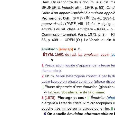
Rem
.
On
rencontre
ds
la
docum
.
le
subst
.
ma
BRUNERIE
,
Industr
.
alim
.,
1949
,
p
.
53
).
On
d
l
'
aide
d
'
un
appareil
spécial
à
émulsion
appel
Prononc
.
et
Orth
.
:
[
].
Ds
Ac
.
1694
-
1
papaveris
albi
(
PARÉ
,
VIII
,
14
,
éd
.
Malgaigne
emulsus
du
lat
.
class
.
emulgere
«
traire
»,
p
.
Commission
terminol
.
Paris
,
1973
,
p
.
9
. —
R
36
,
p
.
409
. —
UREN
(
O
.).
Le
Vocab
.
du
cin
.
f
émulsion
[
emylsjɔ̃
]
n
.
f
.
ÉTYM
.
1560
;
du
rad
.
lat
.
emulsum
,
supin
(
o
❖
1
Préparation
liquide
d
'
apparence
laiteuse
te
d
'
amandes
).
2
Chim
.
Milieu
hétérogène
constitué
par
la
d
autre
liquide
en
phase
continue
(
phase
dispe
||
Phase
dispersée
d
'
une
émulsion
(
globules
➪
tableau
Vocabulaire
de
la
chimie
.
3
(
1878
).
Photogr
.
et
cour
.
||
Émulsion
(
pho
d
'
argent
à
l
'
état
de
cristaux
microscopiques
e
couche
très
mince
sur
la
plaque
ou
le
film
.
||
0
On
appelle
émulsion
photographique