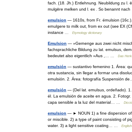
fach. (18. Jh.) Entlehnung. Neubildung zu l.
mulgēre melken und l. ex . So benannt na
emulsion
— 1610s, from Fr. émulsion (16c.)
emulgere to milk out, from ex out (see EX (Cf.
instance …
Etymology dictionary
Emulsion
— »Gemenge aus zwei nicht mischba
fachsprachliche Bildung zu lat. emulsus, dem
bedeutet also eigentlich »Aus ,… …
Das Herk
emulsión
— sustantivo femenino 1. Área: qu
otra sustancia, sin llegar a formar una disol
emulsión. 2. Área: fotografía Suspensión
emulsión
— (Del lat. emulsus, ordeñado). 1. 
él. La emulsión de aceite en agua. 2. Fotogr
capa sensible a la luz del material… …
Dicci
emulsion
— ► NOUN 1) a fine dispersion of mi
or miscible. 2) a type of paint consisting of 
water. 3) a light sensitive coating… …
English