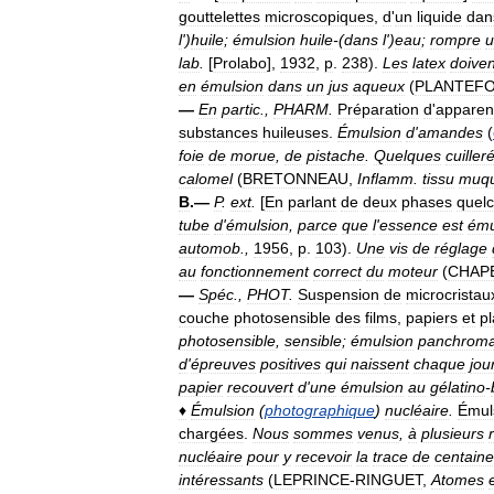
gouttelettes
microscopiques
,
d
'
un
liquide
dan
l
')
huile
;
émulsion
huile
-(
dans
l
')
eau
;
rompre
u
lab
.
[
Prolabo
],
1932
,
p
.
238
).
Les
latex
doiven
en
émulsion
dans
un
jus
aqueux
(
PLANTEF
—
En
partic
.,
PHARM
.
Préparation
d
'
apparen
substances
huileuses
.
Émulsion
d
'
amandes
(
foie
de
morue
,
de
pistache
.
Quelques
cuiller
calomel
(
BRETONNEAU
,
Inflamm
.
tissu
muq
B
.—
P
.
ext
.
[
En
parlant
de
deux
phases
quel
tube
d
'
émulsion
,
parce
que
l
'
essence
est
ému
automob
.,
1956
,
p
.
103
).
Une
vis
de
réglage
au
fonctionnement
correct
du
moteur
(
CHAP
—
Spéc
.,
PHOT
.
Suspension
de
microcristau
couche
photosensible
des
films
,
papiers
et
p
photosensible
,
sensible
;
émulsion
panchroma
d
'
épreuves
positives
qui
naissent
chaque
jou
papier
recouvert
d
'
une
émulsion
au
gélatino
-
♦
Émulsion
(
photographique
)
nucléaire
.
Émul
chargées
.
Nous
sommes
venus
,
à
plusieurs
nucléaire
pour
y
recevoir
la
trace
de
centain
intéressants
(
LEPRINCE
-
RINGUET
,
Atomes