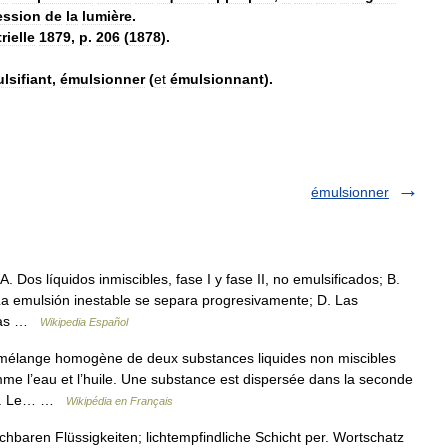
ession
de
la
lumière
.
rielle
1879
,
p
.
206
(
1878
).
lsifiant
,
émulsionner
(
et
émulsionnant
).
émulsionner
Dos líquidos inmiscibles, fase I y fase II, no emulsificados; B.
. La emulsión inestable se separa progresivamente; D. Las
 las …
Wikipedia Español
mélange homogène de deux substances liquides non miscibles
e l’eau et l’huile. Une substance est dispersée dans la seconde
tes. Le… …
Wikipédia en Français
baren Flüssigkeiten; lichtempfindliche Schicht per. Wortschatz