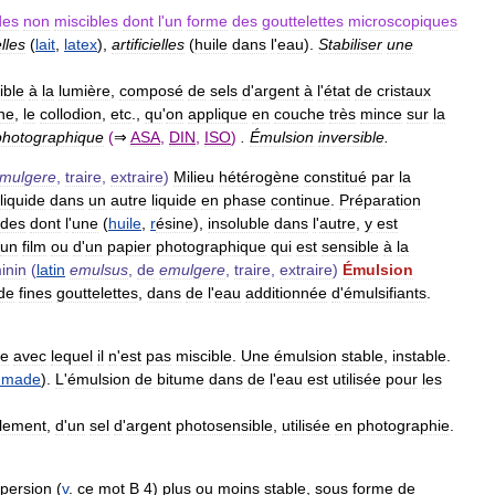
des
non
miscibles
dont
l
'
un
forme
des
gouttelettes
microscopiques
lles
(
lait
,
latex
),
artificielles
(
huile
dans
l
'
eau
).
Stabiliser
une
ible
à
la
lumière
,
composé
de
sels
d
'
argent
à
l
'
état
de
cristaux
ine
,
le
collodion
,
etc
.,
qu
'
on
applique
en
couche
très
mince
sur
la
photographique
(
⇒
ASA
,
DIN
,
ISO
)
.
Émulsion
inversible
.
mulgere
,
traire
,
extraire
)
Milieu
hétérogène
constitué
par
la
liquide
dans
un
autre
liquide
en
phase
continue
.
Préparation
ides
dont
l
'
une
(
huile
,
r
ésine
),
insoluble
dans
l
'
autre
,
y
est
un
film
ou
d
'
un
papier
photographique
qui
est
sensible
à
la
inin
(
latin
emulsus
,
de
emulgere
,
traire
,
extraire
)
Émulsion
de
fines
gouttelettes
,
dans
de
l
'
eau
additionnée
d
'
émulsifiants
.
re
avec
lequel
il
n
'
est
pas
miscible
.
Une
émulsion
stable
,
instable
.
mmade
).
L
'
émulsion
de
bitume
dans
de
l
'
eau
est
utilisée
pour
les
lement
,
d
'
un
sel
d
'
argent
photosensible
,
utilisée
en
photographie
.
spersion
(
v
.
ce
mot
B
4
)
plus
ou
moins
stable
,
sous
forme
de