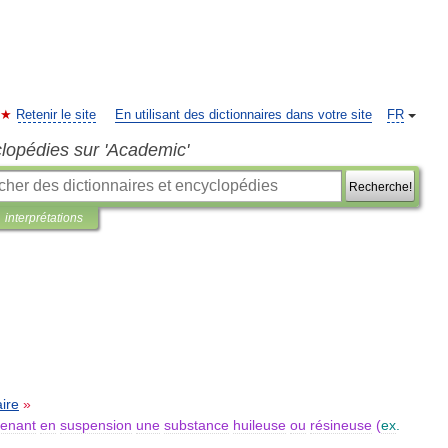
Retenir le site
En utilisant des dictionnaires dans votre site
FR
clopédies sur 'Academic'
Recherche!
interprétations
aire
»
tenant
en
suspension
une
substance
huileuse
ou
résineuse
(
ex
.