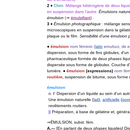
2
♦
Chim
.
Mélange
hétérogène
de
deux
liqui
en
suspension
dans
l
'
autre
.
Émulsions
nature
émulsion
(
⇒
émulsifiant
)
.
3
♦
Émulsion
photographique
:
mélange
sens
microscopiques
en
suspension
dans
la
gélat
plaque
ou
le
film
.
Sensibilité
d
'
une
émulsion
●
émulsion
nom
féminin
(
latin
emulsus
,
de
e
dispersion
,
sous
forme
de
fins
globules
,
d
'
un
pharmaceutique
formée
de
deux
phases
liqu
dispersée
sous
forme
de
globules
.
Couche
d
'
lumière
.
●
émulsion
(
expressions
)
nom
fém
routière
,
suspension
de
bitume
,
sous
forme
émulsion
n
.
f
.
Dispersion
d
'
un
liquide
au
sein
d
'
un
aut
Une
émulsion
naturelle
(
lait
),
artificielle
(
po
revêtements
routiers
.
||
Préparation
,
à
base
de
gélatine
et
,
généra
⇒
ÉMULSION
,
subst
.
fém
.
A
.—
[
En
parlant
de
deux
phases
liquides
]
Di