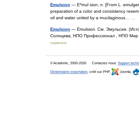
Emulsion
— E*mul sion, n. [From L. emulgere
preparation of a color and consistency resemb
oil and water united by a mucilaginous… …
Emulsion
— Emulsion. См. Эмульсия. (Ист
Солнцева; НПО Профессионал , НПО Мир и
терминов
© Academic, 2000-2026
Contactez-nous:
Support techn
Dictionnaires exportation
, créé sur PHP,
Joomla,