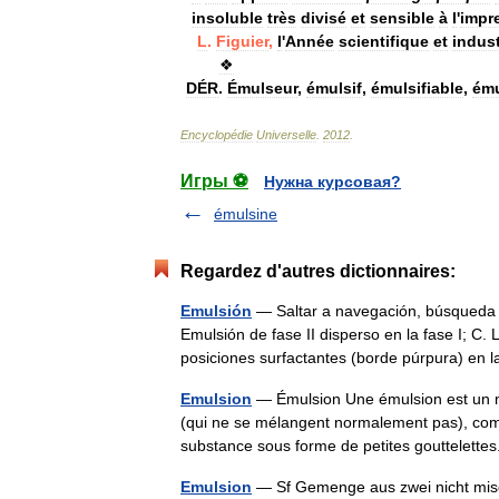
insoluble
très
divisé
et
sensible
à
l
'
impr
L
.
Figuier
,
l
'
Année
scientifique
et
indust
❖
DÉR
.
Émulseur
,
émulsif
,
émulsifiable
,
ému
Encyclopédie
Universelle
.
2012
.
Игры ⚽
Нужна курсовая?
émulsine
Regardez d'autres dictionnaires:
Emulsión
— Saltar a navegación, búsqueda A. 
Emulsión de fase II disperso en la fase I; C
posiciones surfactantes (borde púrpura) en
Emulsion
— Émulsion Une émulsion est un 
(qui ne se mélangent normalement pas), comm
substance sous forme de petites gouttelet
Emulsion
— Sf Gemenge aus zwei nicht misch