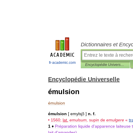
Dictionnaires et Ency
fr-academic.com
Encyclopédie Universelle
Encyclopédie Universelle
émulsion
émulsion
émulsion
[
emylsjɔ̃
]
n
.
f
.
•
1560
;
lat
.
emulsum
,
supin
de
emulgere
«
tr
1
♦
Préparation
liquide
d
'
apparence
laiteuse
lait
d
'
amandes
).